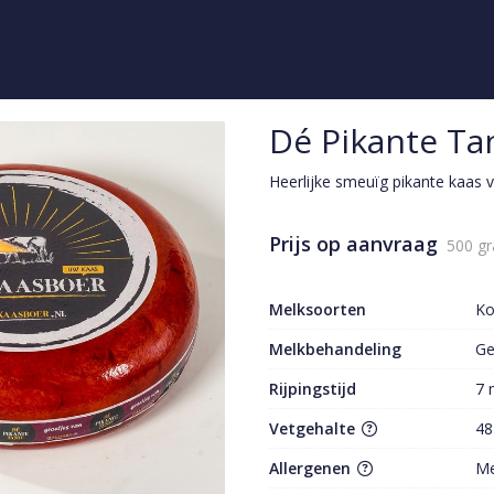
Dé Pikante Ta
Heerlijke smeuïg pikante kaas
Prijs op aanvraag
500 g
Melksoorten
K
Melkbehandeling
Ge
Rijpingstijd
7 
Vetgehalte
48
Allergenen
Me