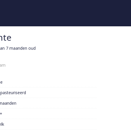
nte
 van 7 maanden oud
ram
oe
pasteuriseerd
maanden
+
lk