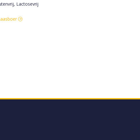
utenvrij, Lactosevrij
 kaasboer